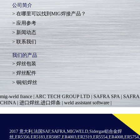
公司简介
在哪里可以找到MIG焊接产品？
应用参考
新闻动态
联系我们
我们的产品
焊丝包装
焊丝配件
铜|铝焊丝
mig-weld france
|
ARC TECH GROUP LTD
|
SAFRA SPA
|
SAFRA
CHINA
|
进口焊丝,进口焊条
|
weld assistant software
|
2017 意大利,法国SAF,SAFRA,MIGWELD,Sidergas铝合金焊
丝,ER5356,ER5183,ER5087,ER4003,ER2319,ER5554,ER4008,ER575