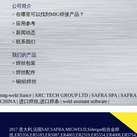
公司简介
在哪里可以找到MIG焊接产品？
应用参考
新闻动态
联系我们
我们的产品
焊丝包装
焊丝配件
铜|铝焊丝
mig-weld france
|
ARC TECH GROUP LTD
|
SAFRA SPA
|
SAFRA
CHINA
|
进口焊丝,进口焊条
|
weld assistant software
|
2017 意大利,法国SAF,SAFRA,MIGWELD,Sidergas铝合金焊
丝,ER5356,ER5183,ER5087,ER4003,ER2319,ER5554,ER4008,ER575