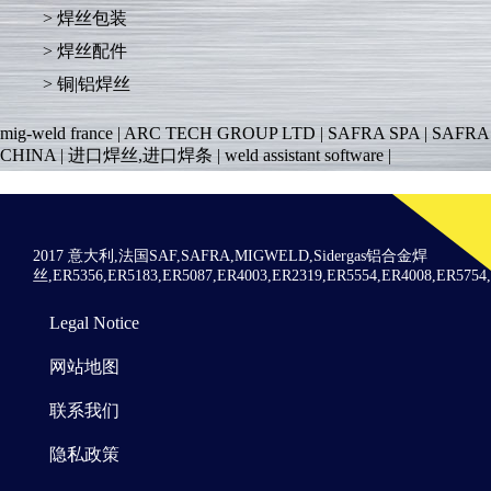
焊丝包装
焊丝配件
铜|铝焊丝
mig-weld france
|
ARC TECH GROUP LTD
|
SAFRA SPA
|
SAFRA
CHINA
|
进口焊丝,进口焊条
|
weld assistant software
|
2017 意大利,法国SAF,SAFRA,MIGWELD,Sidergas铝合金焊
丝,ER5356,ER5183,ER5087,ER4003,ER2319,ER5554,ER4008,ER575
Menu
Legal Notice
Pied
de
网站地图
page
联系我们
隐私政策